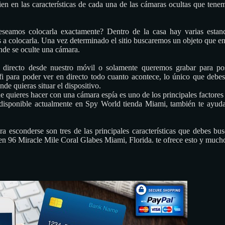
ien en las características de cada una de las cámaras ocultas que tene
eamos colocarla exactamente? Dentro de la casa hay varias estanc
 colocarla. Una vez determinado el sitio buscaremos un objeto que entr
nde se oculte una cámara.
directo desde nuestro móvil o solamente queremos grabar para po
i para poder ver en directo todo cuanto acontece, lo único que debes 
nde quieras situar el dispositivo.
 quieres hacer con una cámara espía es uno de los principales factores
disponible actualmente en Spy World tienda Miami, también te ayudará 
ara esconderse son tres de las principales características que debes bu
n 96 Miracle Mile Coral Glabes Miami, Florida. te ofrece esto y mucho 