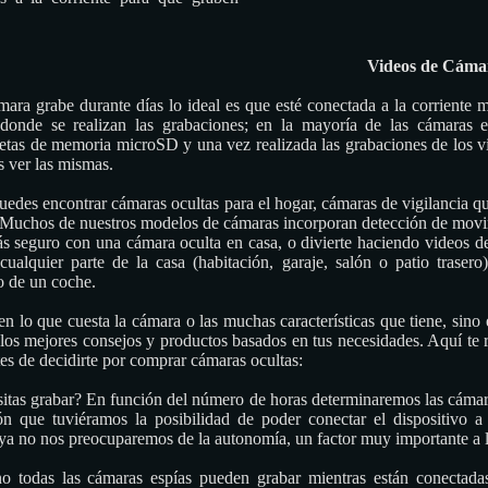
Videos de Cáma
ara grabe durante días lo ideal es que esté conectada a la corriente m
 donde se realizan las grabaciones; en la mayoría de las cámaras e
rjetas de memoria microSD y una vez realizada las grabaciones de los 
 ver las mismas.
des encontrar cámaras ocultas para el hogar, cámaras de vigilancia qu
. Muchos de nuestros modelos de cámaras incorporan detección de movim
ás seguro con una cámara oculta en casa, o divierte haciendo videos d
cualquier parte de la casa (habitación, garaje, salón o patio trasero
o de un coche.
en lo que cuesta la cámara o las muchas características que tiene, sino
los mejores consejos y productos basados en tus necesidades. Aquí te 
es de decidirte por comprar cámaras ocultas:
itas grabar? En función del número de horas determinaremos las cámara
 que tuviéramos la posibilidad de poder conectar el dispositivo a la
 ya no nos preocuparemos de la autonomía, un factor muy importante a l
o todas las cámaras espías pueden grabar mientras están conectadas