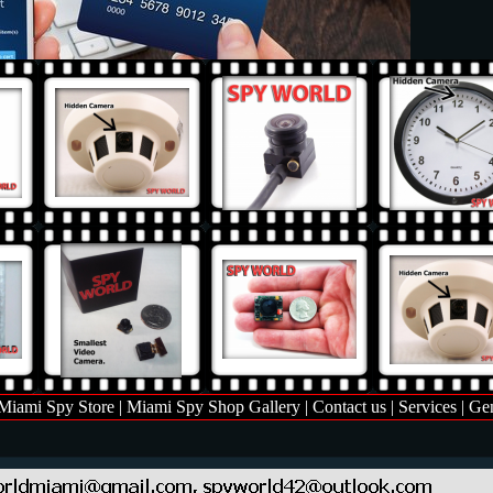
Miami Spy Store
|
Miami Spy Shop Gallery
|
Contact us
|
Services
|
Gen