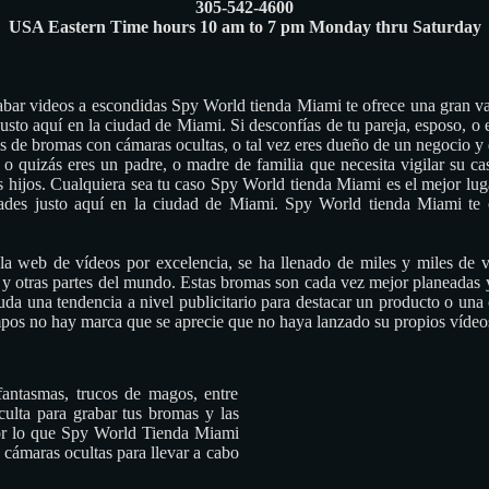
305-542-4600
USA Eastern Time hours 10 am to 7 pm Monday thru Saturday
grabar videos a escondidas Spy World tienda Miami te ofrece una gran v
justo aquí en la ciudad de Miami. Si desconfías de tu pareja, esposo, o e
eos de bromas con cámaras ocultas, o tal vez eres dueño de un negocio y 
, o quizás eres un padre, o madre de familia que necesita vigilar su c
 tus hijos. Cualquiera sea tu caso Spy World tienda Miami es el mejor lu
dades justo aquí en la ciudad de Miami. Spy World tienda Miami te
la web de vídeos por excelencia, se ha llenado de miles y miles de
 y otras partes del mundo. Estas bromas son cada vez mejor planeadas 
uda una tendencia a nivel publicitario para destacar un producto o una
empos no hay marca que se aprecie que no haya lanzado su propios vídeos
antasmas, trucos de magos, entre
culta para grabar tus bromas y las
Por lo que Spy World Tienda Miami
 cámaras ocultas para llevar a cabo