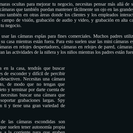
ámaras ocultas para mejorar tu negocio, necesitas pensar más allá de 
 cámaras que también puedan mantener fácilmente un ojo en las grandes 
 sino también en otras áreas donde los clientes y los empleados interac
 campo de visión, grabación de audio y video, y grabación en alta ca
 tu negocio.
usar las cámaras espías para fines comerciales. Muchos padres utili
 su casa mientras están fuera. Para esto suelen usar las mini cámaras e
maras en relojes despertadores, cámaras en relojes de pared, cámara
an las actividades de la niñera y los niños mientras los padres están fuer
a en la casa, tendrás que buscar
s de esconder y difícil de percibir
 desactiven. Necesitas una cámara
to, de modo que no tengas que
eto y terminar por darte cuenta de
necesitas buscar una cámara que
oportar grabaciones largas. Spy
 ti y tiene una gran variedad de
 de las cámaras escondidas son
 que suelen tener autonomía propia
s a la corriente para que graben