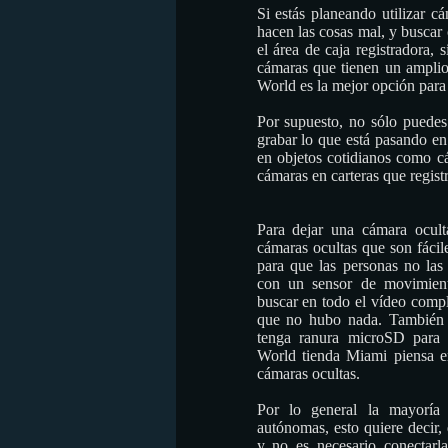
Si estás planeando utilizar c
hacen las cosas mal, y buscar
el área de caja registradora,
cámaras que tienen un amplio
World es la mejor opción para
Por supuesto, no sólo puedes 
grabar lo que está pasando en
en objetos cotidianos como cá
cámaras en carteras que registr
Para dejar una cámara ocult
cámaras ocultas que son fácile
para que las personas no las
con un sensor de movimien
buscar en todo el vídeo compl
que no hubo nada. También 
tenga ranura microSD para s
World tienda Miami piensa en
cámaras ocultas.
Por lo general la mayoría
autónomas, esto quiere decir,
y no es necesario conectarla