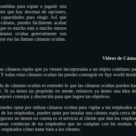
ndidas para espiar o jugarle una
ber que hay docenas de opciones,
 capacidades para elegir. Así que
cámara, puedes fácilmente acabar
 que es mucho más o mucho menos
ámaras ocultas generalmente son
por eso las llaman cámaras ocultas.
Videos de Cáma
as cámaras espías que ya vienen incorporadas a un objeto cotidiano p
tc. Y todas estas cámaras ocultas las puedes conseguir en Spy world tien
da de cámaras ocultas es entender lo que las cámaras ocultas pueden hac
je. Si ya tienes un propósito en mente, entonces ya tienes una idea d
ores consejos y discreción para que logres tus objetivos.
uedes optar por utilizar cámaras ocultas para vigilar a tus empleados o 
 de los empleados, puedes optar por instalar una cámara espía cerca de
ocios no tienen en cuenta es el servicio al cliente que dan los emplea
gunas conductas de tus empleados que no cumplan con las normas. P
 empleados cómo tratar bien a los clientes.